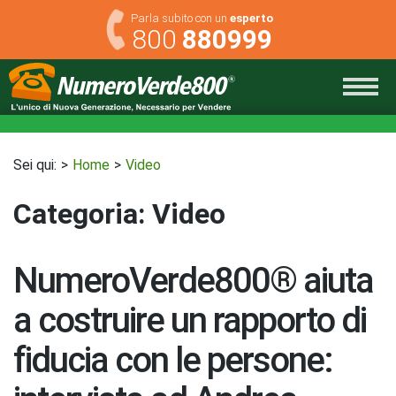
Skip
Parla subito con un
esperto
to
800
880999
content
Sei qui:
Home
Video
Categoria:
Video
NumeroVerde800® aiuta
a costruire un rapporto di
fiducia con le persone: