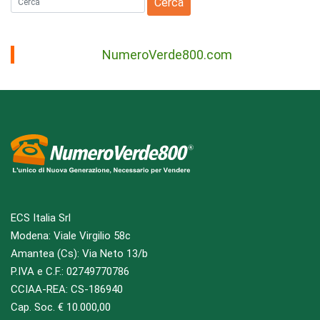
NumeroVerde800.com
ECS Italia Srl
Modena: Viale Virgilio 58c
Amantea (Cs): Via Neto 13/b
P.IVA e C.F.: 02749770786
CCIAA-REA: CS-186940
Cap. Soc. € 10.000,00