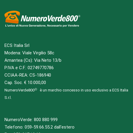
ECS Italia Srl
Modena: Viale Virgilio 58c
Amantea (Cs): Via Neto 13/b
P.IVA e C.F.: 02749770786
CCIAA-REA: CS-186940
Cap. Soc. € 10.000,00
NumeroVerde800
è un marchio concesso in uso esclusivo a ECS Italia
S.r.l.
NumeroVerde:
800 880 999
Telefono:
059-59.66.55.2
dall'estero