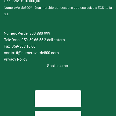
Cap. Soc. € 10.000,00
NumeroVerde800
è un marchio concesso in uso esclusivo a ECS Italia
S.r.l.
NumeroVerde:
800 880 999
Telefono:
059-59.66.55.2
dall'estero
Fax: 059-867.10.60
contatti@numeroverde800.com
Privacy Policy
Sosteniamo: