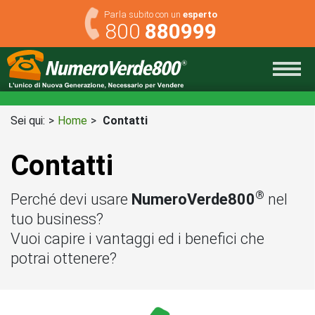
Skip
Parla subito con un
esperto
to
800
880999
content
Sei qui:
Home
Contatti
Contatti
®
Perché devi usare
NumeroVerde800
nel
tuo business?
Vuoi capire i vantaggi ed i benefici che
potrai ottenere?