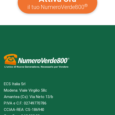
®
il tuo NumeroVerde800
ECS Italia Srl
Modena: Viale Virgilio 58c
Amantea (Cs): Via Neto 13/b
P.IVA e C.F.: 02749770786
CCIAA-REA: CS-186940