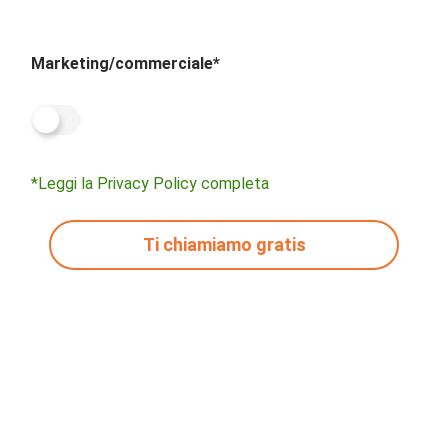
Regolamento (UE) 2016/679
Marketing/commerciale*
Acconsento al trattamento dei miei dati
personali per comunicazioni informative e
commerciali su questo servizio
*Leggi la Privacy Policy completa