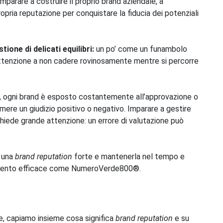
mparare a costruire il proprio brand aziendale, a
ropria reputazione per conquistare la fiducia dei potenziali
ione di delicati equilibri:
un po’ come un funambolo
ttenzione a non cadere rovinosamente mentre si percorre
va, ogni brand è esposto costantemente all’approvazione o
imere un giudizio positivo o negativo. Imparare a gestire
chiede grande attenzione: un errore di valutazione può
e una
brand reputation
forte e mantenerla nel tempo e
rumento efficace come NumeroVerde800®.
ne, capiamo insieme cosa significa
brand reputation
e su