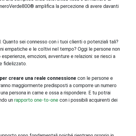
 NumeroVerde800® amplifica la percezione di avere davanti
 Quanto sei connesso con i tuoi clienti o potenziali tali?
zioni empatiche e le coltivi nel tempo? Oggi le persone non
esperienze, emozioni, avventure e relazioni: se riesci a
e fidelizzato.
per creare una reale connessione
con le persone e
ti saranno maggiormente predisposti a comporre un numero
una persona in carne e ossa a rispondere. E tu potrai
ando un
rapporto one-to-one
con i possibili acquirenti dei
upporto sono fondamentali poiché rientrano proprio in