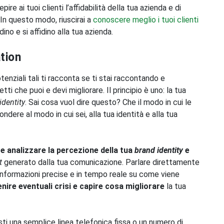
re ai tuoi clienti l’affidabilità della tua azienda e di
 In questo modo, riuscirai a
conoscere meglio i tuoi clienti
dino e si affidino alla tua azienda.
tion
otenziali tali ti racconta se ti stai raccontando e
 che puoi e devi migliorare. Il principio è uno: la tua
identity
. Sai cosa vuol dire questo? Che il modo in cui le
dere al modo in cui sei, alla tua identità e alla tua
 analizzare la percezione della tua
brand identity
e
t
generato dalla tua comunicazione. Parlare direttamente
ere informazioni precise e in tempo reale su come viene
nire eventuali crisi e capire cosa migliorare
la tua
i una semplice linea telefonica fissa o un numero di