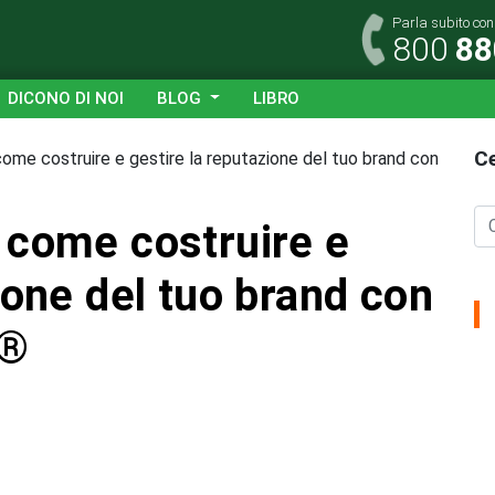
Parla subito co
800
88
DICONO DI NOI
BLOG
LIBRO
Ce
ome costruire e gestire la reputazione del tuo brand con
 come costruire e
ione del tuo brand con
0®