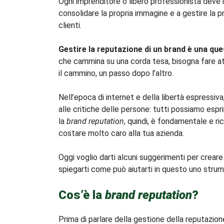
Ogni imprenditore o libero professionista deve i
consolidare la propria immagine e a gestire la p
clienti.
Gestire la reputazione di un brand è una quest
che cammina su una corda tesa, bisogna fare a
il cammino, un passo dopo l’altro.
Nell’epoca di internet e della libertà espressi
alle critiche delle persone: tutti possiamo espr
la
brand reputation
, quindi, è fondamentale e ri
costare molto caro alla tua azienda.
Oggi voglio darti alcuni suggerimenti per crear
spiegarti come può aiutarti in questo uno st
Cos’è la
brand reputation
?
Prima di parlare della gestione della reputazio