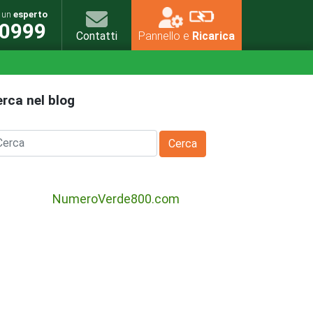
n un
esperto
0999
Contatti
Pannello e
Ricarica
rca nel blog
NumeroVerde800.com