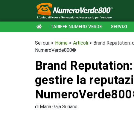
Skip
to
content
TARIFFE NUMERO VERDE
SERVIZI
Sei qui:
Home
Articoli
Brand Reputation: c
NumeroVerde800®
Brand Reputation:
gestire la reputaz
NumeroVerde80
di Maria Gaja Suriano