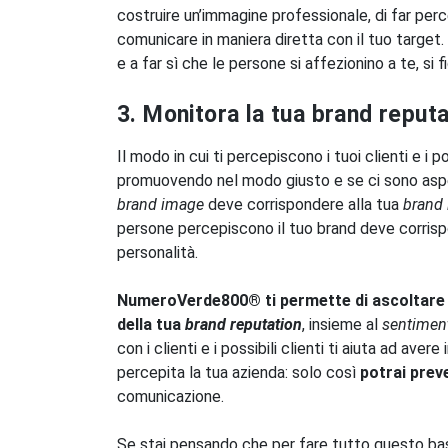
costruire un’immagine professionale, di far percepi
comunicare in maniera diretta con il tuo target.
e a far sì che le persone si affezionino a te, si fi
3. Monitora la tua brand reputa
Il modo in cui ti percepiscono i tuoi clienti e i p
promuovendo nel modo giusto e se ci sono aspetti
brand image
deve corrispondere alla tua
brand 
persone percepiscono il tuo brand deve corrispon
personalità.
NumeroVerde800® ti permette di ascoltare e
della tua
brand reputation
, insieme al
sentimen
con i clienti e i possibili clienti ti aiuta ad av
percepita la tua azienda: solo così
potrai preve
comunicazione.
Se stai pensando che per fare tutto questo bast