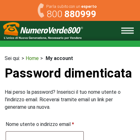
Skip
Parla subito con un
esperto
to
800
880999
content
Sei qui:
Home
My account
Password dimenticata
Hai perso la password? Inserisci il tuo nome utente o
l'indirizzo email. Riceverai tramite email un link per
generarne una nuova.
Richiesto
Nome utente o indirizzo email
*