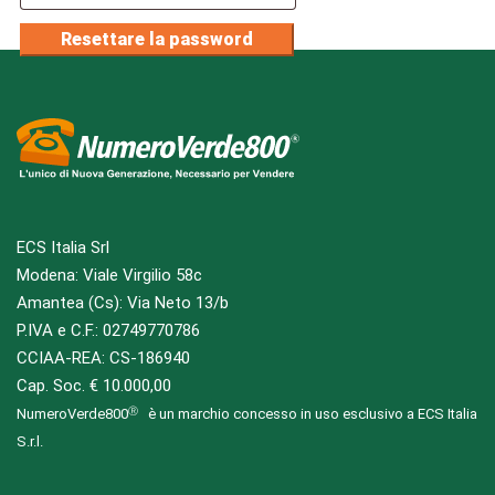
Resettare la password
ECS Italia Srl
Modena: Viale Virgilio 58c
Amantea (Cs): Via Neto 13/b
P.IVA e C.F.: 02749770786
CCIAA-REA: CS-186940
Cap. Soc. € 10.000,00
NumeroVerde800
è un marchio concesso in uso esclusivo a ECS Italia
S.r.l.